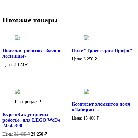
Похожие товары
Поле для роботов «Змеи и
Поле “Траектория Профи”
лестницы»
Цена:
3 250
₽
Цена:
3 120
₽
Распродажа!
Комплект элементов поля
«Лабиринт»
Курс «Как устроены
Цена:
15 400
₽
роботы» для LEGO WeDo
2.0 45300
Первоначальная
Текущая
Цена:
32 435
₽
29 250
₽
цена
цена: