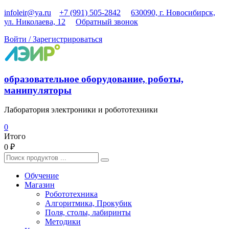
Перейти
infoleir@ya.ru
+7 (991) 505-2842
630090, г. Новосибирск,
к
ул. Николаева, 12
Обратный звонок
содержимому
Войти / Зарегистрироваться
образовательное оборудование, роботы,
манипуляторы
Лаборатория электроники и робототехники
0
Итого
0 ₽
Найти:
Обучение
Магазин
Робототехника
Алгоритмика, Прокубик
Поля, столы, лабиринты
Методики