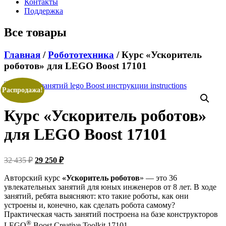
Контакты
Поддержка
Все товары
Главная
/
Робототехника
/ Курс «Ускоритель
роботов» для LEGO Boost 17101
Распродажа!
Курс «Ускоритель роботов»
для LEGO Boost 17101
Первоначальная
Текущая
32 435
₽
29 250
₽
цена
цена:
составляла
29
Авторский курс
«Ускоритель роботов
» — это 36
32
увлекательных занятий для юных инженеров от 8 лет. В ходе
250 ₽.
занятий, ребята выясняют: кто такие роботы, как они
435 ₽.
устроены и, конечно, как сделать робота самому?
Практическая часть занятий построена на базе конструкторов
®
LEGO
Boost Creative Toolkit 17101.