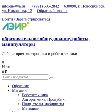
Перейти
infoleir@ya.ru
+7 (991) 505-2842
630090, г. Новосибирск,
к
ул. Николаева, 12
Обратный звонок
содержимому
Войти / Зарегистрироваться
образовательное оборудование, роботы,
манипуляторы
Лаборатория электроники и робототехники
0
Итого
0 ₽
Найти:
Обучение
Магазин
Робототехника
Алгоритмика, Прокубик
Поля, столы, лабиринты
Методики