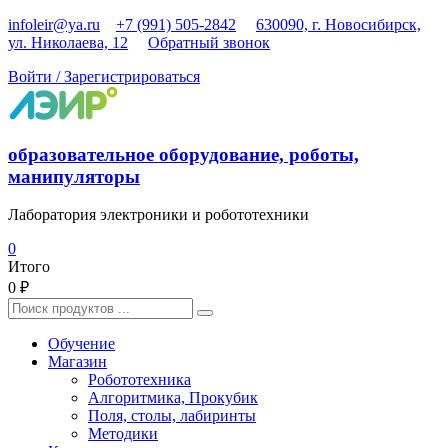
Перейти
infoleir@ya.ru
+7 (991) 505-2842
630090, г. Новосибирск,
к
ул. Николаева, 12
Обратный звонок
содержимому
Войти / Зарегистрироваться
образовательное оборудование, роботы,
манипуляторы
Лаборатория электроники и робототехники
0
Итого
0 ₽
Найти:
Обучение
Магазин
Робототехника
Алгоритмика, Прокубик
Поля, столы, лабиринты
Методики