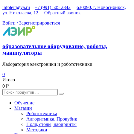
Перейти
infoleir@ya.ru
+7 (991) 505-2842
630090, г. Новосибирск,
к
ул. Николаева, 12
Обратный звонок
содержимому
Войти / Зарегистрироваться
образовательное оборудование, роботы,
манипуляторы
Лаборатория электроники и робототехники
0
Итого
0 ₽
Найти:
Обучение
Магазин
Робототехника
Алгоритмика, Прокубик
Поля, столы, лабиринты
Методики