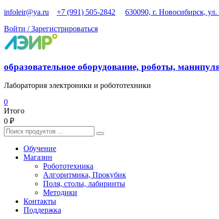
Перейти
infoleir@ya.ru
+7 (991) 505-2842
630090, г. Новосибирск, ул.
к
Войти / Зарегистрироваться
содержимому
образовательное оборудование, роботы, манипул
Лаборатория электроники и робототехники
0
Итого
0 ₽
Найти:
Обучение
Магазин
Робототехника
Алгоритмика, Прокубик
Поля, столы, лабиринты
Методики
Контакты
Поддержка