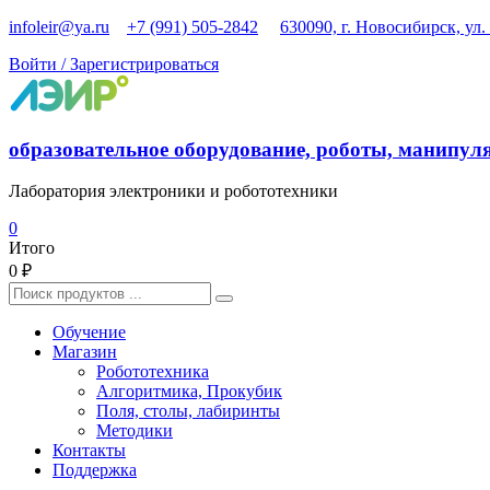
Перейти
infoleir@ya.ru
+7 (991) 505-2842
630090, г. Новосибирск, ул.
к
Войти / Зарегистрироваться
содержимому
образовательное оборудование, роботы, манипул
Лаборатория электроники и робототехники
0
Итого
0 ₽
Найти:
Обучение
Магазин
Робототехника
Алгоритмика, Прокубик
Поля, столы, лабиринты
Методики
Контакты
Поддержка